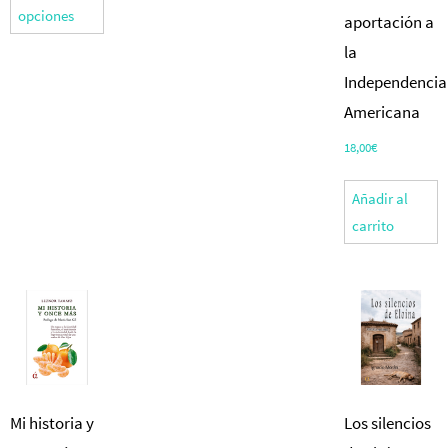
desde
opciones
aportación a
tiene
4,99€
múltiples
la
hasta
17,50€
variantes.
Independencia
Las
Americana
opciones
18,00
€
se
pueden
Añadir al
elegir
carrito
en
la
página
de
producto
Mi historia y
Los silencios