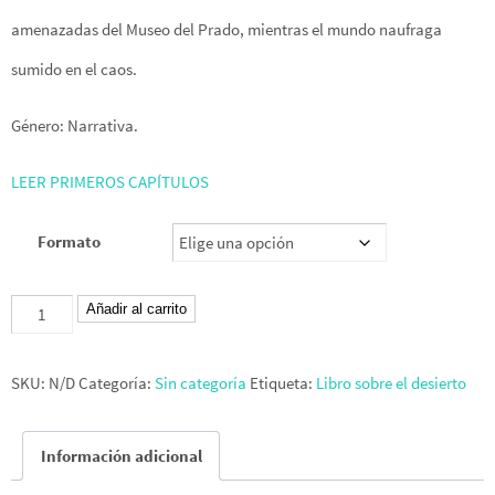
amenazadas del Museo del Prado, mientras el mundo naufraga
sumido en el caos.
Género: Narrativa.
LEER PRIMEROS CAPÍTULOS
Formato
El
Añadir al carrito
Prado
en
SKU:
N/D
Categoría:
Sin categoría
Etiqueta:
Libro sobre el desierto
llamas
cantidad
Información adicional