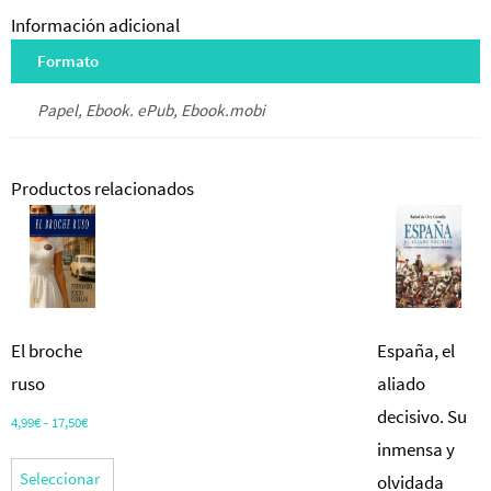
Información adicional
Formato
Papel, Ebook. ePub, Ebook.mobi
Productos relacionados
El broche
España, el
ruso
aliado
decisivo. Su
Rango
4,99
€
-
17,50
€
de
inmensa y
Este
precios:
Seleccionar
olvidada
producto