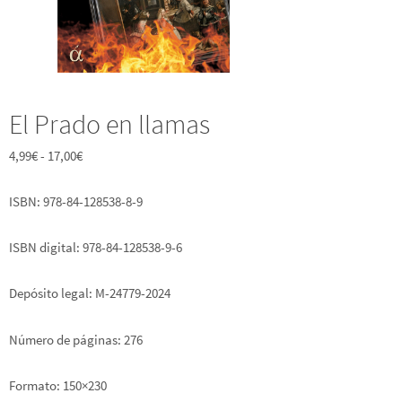
El Prado en llamas
Rango
4,99
€
-
17,00
€
de
ISBN: 978-84-128538-8-9
precios:
ISBN digital: 978-84-128538-9-6
desde
4,99€
Depósito legal: M-24779-2024
hasta
Número de páginas: 276
17,00€
Formato: 150×230