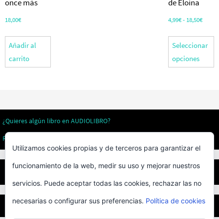
once más
de Eloína
Rang
18,00
€
4,99
€
-
18,50
€
de
E
precio
Añadir al
Seleccionar
p
desde
carrito
opciones
t
4,99€
m
hasta
18,50€
v
L
o
¿Quieres algún libro en AUDIOLIBRO?
s
Revistas literarias
p
Utilizamos cookies propias y de terceros para garantizar el
e
funcionamiento de la web, medir su uso y mejorar nuestros
e
Privacidad
l
servicios. Puede aceptar todas las cookies, rechazar las no
p
necesarias o configurar sus preferencias.
Política de cookies
BEST ELEGANT TEMPLATES FOR ELEMENTOR
d