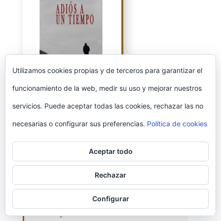
Utilizamos cookies propias y de terceros para garantizar el
funcionamiento de la web, medir su uso y mejorar nuestros
Adiós a un tiempo
servicios. Puede aceptar todas las cookies, rechazar las no
necesarias o configurar sus preferencias.
Política de cookies
PÍO MOA
Aceptar todo
«Siempre me asombró el misterio
Rechazar
del tiempo, que sin descanso crea y
Configurar
destruye. Todos contamos, a veces,