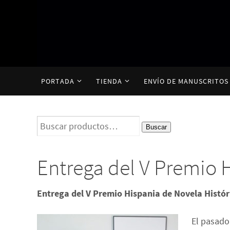
Ir
al
contenido
Ir
PORTADA
TIENDA
ENVÍO DE MANUSCRITOS
al
contenido
Buscar
Buscar
por:
Entrega del V Premio 
Entrega del V Premio Hispania de Novela Histór
El pasado