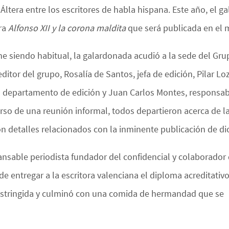
Áltera entre los escritores de habla hispana. Este año, el g
ra
Alfonso XII y la corona maldita
que será publicada en el m
e siendo habitual, la galardonada acudió a la sede del Grup
editor del grupo, Rosalía de Santos, jefa de edición, Pilar 
l departamento de edición y Juan Carlos Montes, responsab
urso de una reunión informal, todos departieron acerca de l
on detalles relacionados con la inminente publicación de di
nsable periodista fundador del confidencial y colaborador
e entregar a la escritora valenciana el diploma acreditativo
estringida y culminó con una comida de hermandad que se