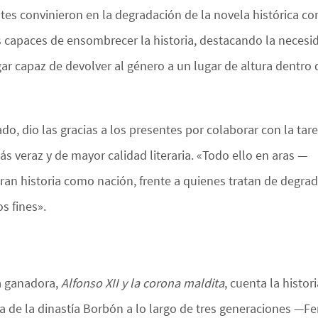
ntes convinieron en la degradación de la novela histórica co
as capaces de ensombrecer la historia, destacando la necesi
r capaz de devolver al género a un lugar de altura dentro 
ado, dio las gracias a los presentes por colaborar con la tar
s veraz y de mayor calidad literaria. «Todo ello en aras —
n historia como nación, frente a quienes tratan de degradar
s fines».
a ganadora,
Alfonso XII y la corona maldita
, cuenta la histo
a de la dinastía Borbón a lo largo de tres generaciones —Fer