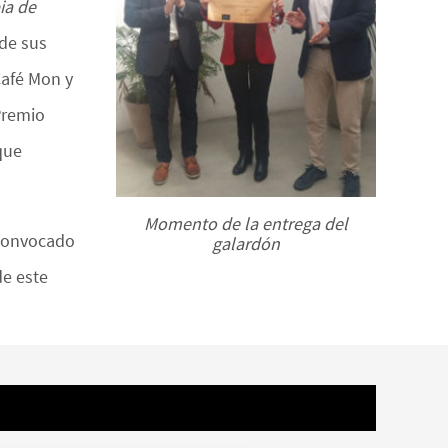
ia de
 de sus
Café Mon y
Premio
que
Momento de la entrega del
 convocado
galardón
de este
BEST ELEGANT TEMPLATES FOR ELEMENTOR