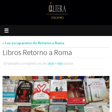
Ir
al
contenido
« Los escaparates de Retorno a Roma
Libros Retorno a Roma
El tamaño completo es de
pixels
1600 × 900