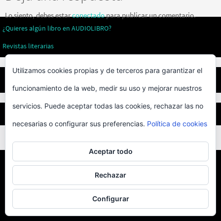
Lo siento, debes estar
conectado
para publicar un comentario.
¿Quieres algún libro en AUDIOLIBRO?
Revistas literarias
Utilizamos cookies propias y de terceros para garantizar el
Privacidad
funcionamiento de la web, medir su uso y mejorar nuestros
servicios. Puede aceptar todas las cookies, rechazar las no
BEST ELEGANT TEMPLATES FOR ELEMENTOR
necesarias o configurar sus preferencias.
Política de cookies
Aceptar todo
Rechazar
Desarrollado por Enrique Sevillano
Funciona con
Nirvana
&
WordPress.
Configurar