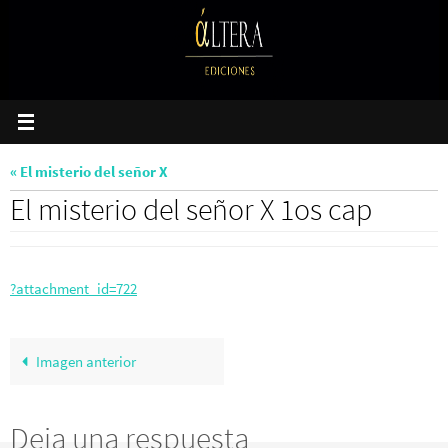
Ir
al
contenido
« El misterio del señor X
El misterio del señor X 1os cap
?attachment_id=722
Imagen anterior
Deja una respuesta