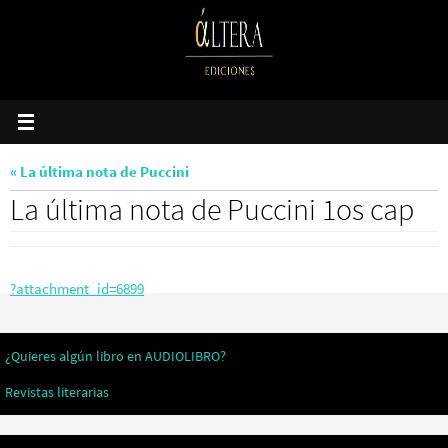
Ir
al
contenido
« La última nota de Puccini
La última nota de Puccini 1os cap
?attachment_id=6899
¿Quieres algún libro en AUDIOLIBRO?
Revistas literarias