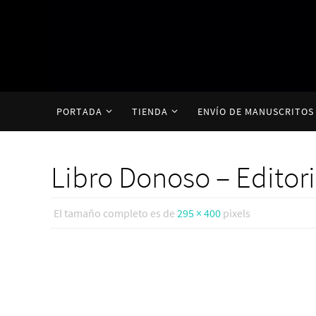
Ir
al
contenido
Ir
PORTADA
TIENDA
ENVÍO DE MANUSCRITOS
al
contenido
Libro Donoso – Editori
El tamaño completo es de
295 × 400
pixels