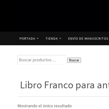
Ir
al
contenido
Ir
PORTADA
TIENDA
ENVÍO DE MANUSCRITOS
al
contenido
Buscar
Buscar
por:
Libro Franco para an
Mostrando el único resultado