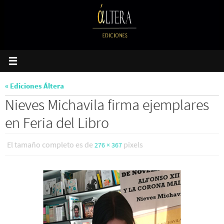
Ir
al
contenido
« Ediciones Áltera
Nieves Michavila firma ejemplares
en Feria del Libro
El tamaño completo es de
pixels
276 × 367