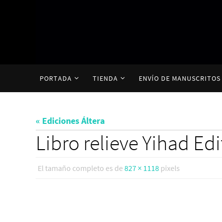
Ir
al
contenido
Ir
PORTADA
TIENDA
ENVÍO DE MANUSCRITOS
al
contenido
« Ediciones Áltera
Libro relieve Yihad Edi
El tamaño completo es de
827 × 1118
pixels