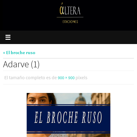
Ir
al
contenido
« El broche ruso
Adarve (1)
El tamaño completo es de
pixels
900 × 900